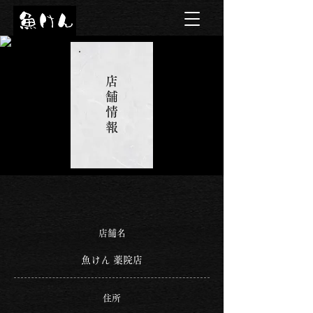
店
舗
情
報
店舗名
魚けん 薬院店
住所